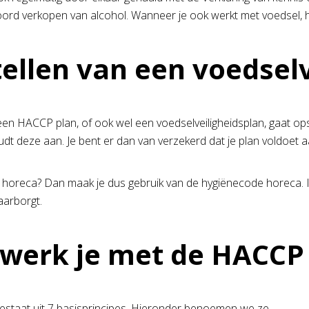
ord verkopen van alcohol. Wanneer je ook werkt met voedsel, h
ellen van een voedselv
en HACCP plan, of ook wel een voedselveiligheidsplan, gaat ops
t deze aan. Je bent er dan van verzekerd dat je plan voldoet aan
e horeca? Dan maak je dus gebruik van de hygiënecode horeca. In
aarborgt.
werk je met de HACCP 
taat uit 7 basisprincipes. Hieronder benoemen we ze.