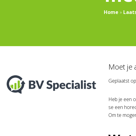
Home
»
Laat
Moet je
Geplaatst o
Heb je een o
se een horec
Om te mogen 