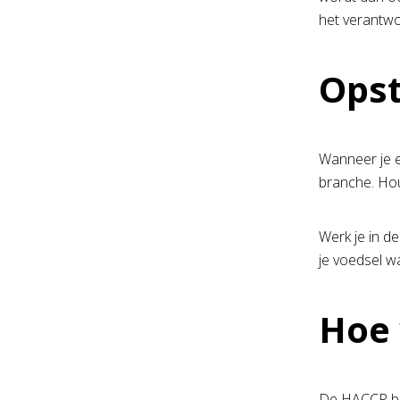
het verantwo
Opst
Wanneer je e
branche. Houd
Werk je in d
je voedsel w
Hoe 
De HACCP bes