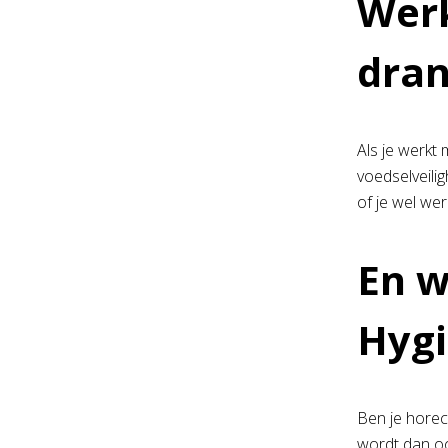
Werk
dra
Als je werkt
voedselveilig
of je wel we
En w
Hygi
Ben je horec
wordt dan oo