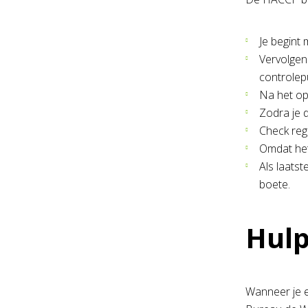
Je begint 
Vervolgens
controlep
Na het op
Zodra je 
Check reg
Omdat het
Als laatst
boete.
Hulp
Wanneer je er