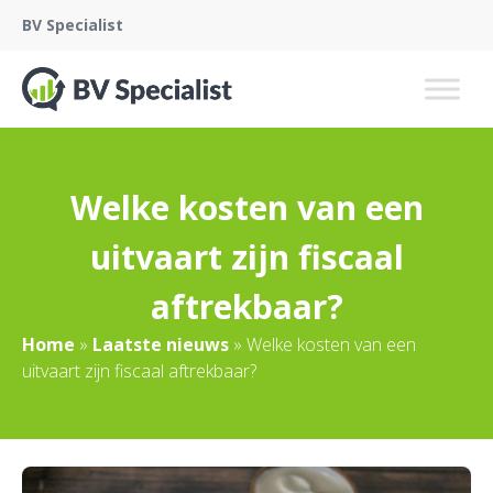
BV Specialist
Welke kosten van een
uitvaart zijn fiscaal
aftrekbaar?
Home
»
Laatste nieuws
»
Welke kosten van een
uitvaart zijn fiscaal aftrekbaar?