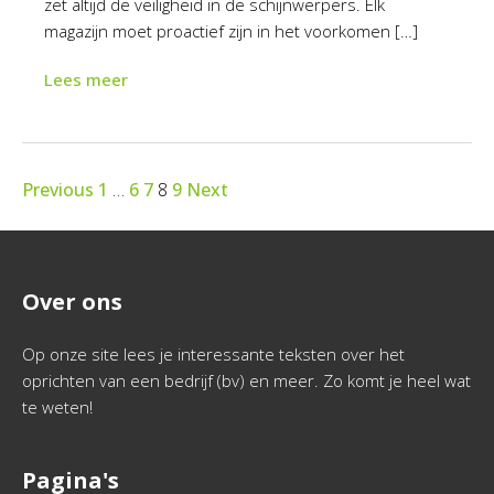
zet altijd de veiligheid in de schijnwerpers. Elk
magazijn moet proactief zijn in het voorkomen […]
Lees meer
Previous
1
…
6
7
8
9
Next
Over ons
Op onze site lees je interessante teksten over het
oprichten van een bedrijf (bv) en meer. Zo komt je heel wat
te weten!
Pagina's